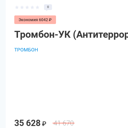
0
Экономия 6042 ₽
Тромбон-УК (Антитеррор
ТРОМБОН
35 628
41 670
₽